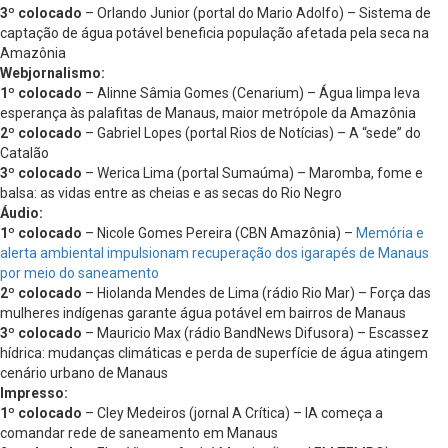
3º colocado
– Orlando Junior (portal do Mario Adolfo) – Sistema de
captação de água potável beneficia população afetada pela seca na
Amazônia
Webjornalismo:
1º colocado
– Alinne Sâmia Gomes (Cenarium) – Água limpa leva
esperança às palafitas de Manaus, maior metrópole da Amazônia
2º colocado
– Gabriel Lopes (portal Rios de Notícias) – A “sede” do
Catalão
3º colocado
– Werica Lima (portal Sumaúma) – Maromba, fome e
balsa: as vidas entre as cheias e as secas do Rio Negro
Áudio:
1º colocado
– Nicole Gomes Pereira (CBN Amazônia) –
Memória e
alerta ambiental impulsionam recuperação dos igarapés de Manaus
por meio do saneamento
2º colocado
– Hiolanda Mendes de Lima (rádio Rio Mar) – Força das
mulheres indígenas garante água potável em bairros de Manaus
3º colocado
– Mauricio Max (rádio BandNews Difusora) – Escassez
hídrica: mudanças climáticas e perda de superfície de água atingem
cenário urbano de Manaus
Impresso:
1º colocado
– Cley Medeiros (jornal A Crítica) – IA começa a
comandar rede de saneamento em Manaus