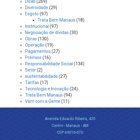
Dicas
(269)
Diversidade
(29)
Esgoto
(97)
Trata Bem Manaus
(18)
Institucional
(97)
Negociação de dívidas
(30)
Obras
(130)
Operação
(19)
Pagamentos
(27)
Prêmios
(16)
Responsabilidade Social
(134)
Setor
(2)
sustentabilidade
(27)
Tarifas
(17)
Tecnologia e Inovação
(24)
Trata Bem Manaus
(94)
Vem com a Gente
(11)
Avenida Eduardo Ribeiro, 420
Centro - Manaus - AM
CEP 69010-070