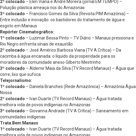
2º colocado
– Elen Viana e André Moreira (jornal EM TEMPO) –
Poluição plástica ameaça rios do Amazonas
3º colocado
– Francisco Gomes da Silva (Revista PIM Amazônia) –
Entre inclusão e inovação: os bastidores do tratamento de água e
esgoto em Manaus
Repórter Cinematográfico:
1º colocado
– Luzimar Bessa Pinto – TV Diário – Manaus pressiona e
Rio Negro enfrenta sinais de exaustão
2º colocado
– José Américo Barbosa Viana (TV A Crítica) – Da
cacimba à água encanada: o líquido da prosperidade para os
moradores da comunidade anexo Gilberto Mestrinho
3º colocado
– Aldemir Maia da Silva (TV Record Manaus) – Água que
corre, lixo que sufoca
Telejornalismo:
1º colocado
– Daniela Branches (Rede Amazônica) – Amazônia Água
Nossa
2º colocado
– Ivan Duarte (TV Record Manaus) – Água tratada
melhora vida de povos indígenas no Amazonas
3º colocado
– Giovanna Andrade (TV A Crítica) – Saneamento em
comunidades indígenas
Trata Bem Manaus
1º colocado
– Ivan Duarte (TV Record Manaus) – Água tratada
melhora vida de povos indígenas no Amazonas