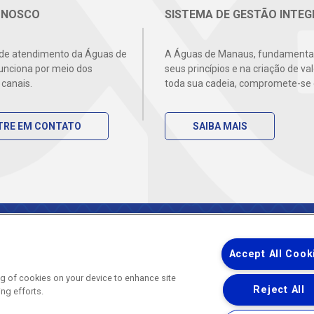
ONOSCO
SISTEMA DE GESTÃO INTE
 de atendimento da Águas de
A Águas de Manaus, fundament
nciona por meio dos
seus princípios e na criação de va
 canais.
toda sua cadeia, compromete-se
TRE EM CONTATO
SAIBA MAIS
Eduardo Ribeiro, 420
A Empresa
Se
Accept All Cook
 Manaus - AM
Quem Somos
Ág
10-070
Compliance
Es
ing of cookies on your device to enhance site
Reject All
ing efforts.
Leg
Notícias
Do