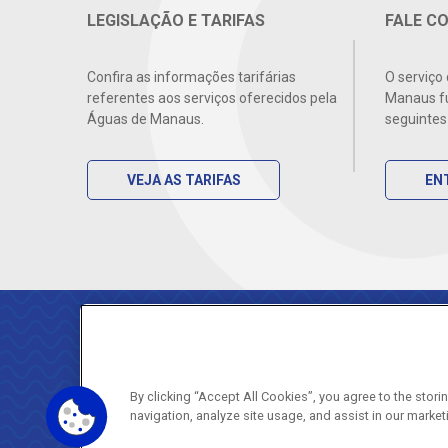
LEGISLAÇÃO E TARIFAS
FALE C
Confira as informações tarifárias
O serviço
referentes aos serviços oferecidos pela
Manaus fu
Águas de Manaus.
seguintes
VEJA AS TARIFAS
EN
Avenida 
Centro -
CEP 690
By clicking “Accept All Cookies”, you agree to the stor
navigation, analyze site usage, and assist in our market