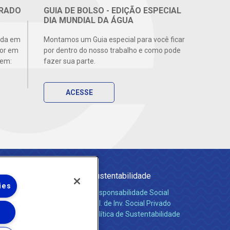
GRADO
GUIA DE BOLSO - EDIÇÃO ESPECIAL
DIA MUNDIAL DA ÁGUA
ada em
Montamos um Guia especial para você ficar
lor em
por dentro do nosso trabalho e como pode
 em:
fazer sua parte.
ACESSE
rviços
Sustentabilidade
ies
ua
Responsabilidade Social
gotamento Sanitário
Pol. de Inv. Social Privado
islação e Tarifas
Política de Sustentabilidade
cumentos