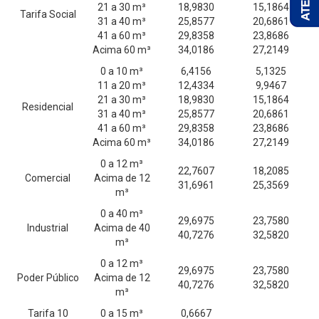
21 a 30 m³
18,9830
15,1864
Tarifa Social
31 a 40 m³
25,8577
20,6861
41 a 60 m³
29,8358
23,8686
Acima 60 m³
34,0186
27,2149
0 a 10 m³
6,4156
5,1325
11 a 20 m³
12,4334
9,9467
21 a 30 m³
18,9830
15,1864
Residencial
31 a 40 m³
25,8577
20,6861
41 a 60 m³
29,8358
23,8686
Acima 60 m³
34,0186
27,2149
0 a 12 m³
22,7607
18,2085
Comercial
Acima de 12
31,6961
25,3569
m³
0 a 40 m³
29,6975
23,7580
Industrial
Acima de 40
40,7276
32,5820
m³
0 a 12 m³
29,6975
23,7580
Poder Público
Acima de 12
40,7276
32,5820
m³
Tarifa 10
0 a 15 m³
0,6667