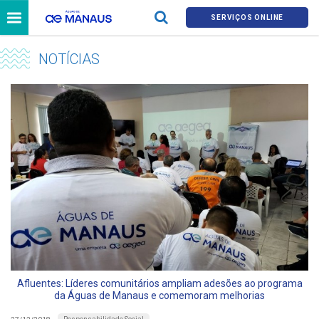
SERVIÇOS ONLINE
NOTÍCIAS
Afluentes: Líderes comunitários ampliam adesões ao programa
da Águas de Manaus e comemoram melhorias