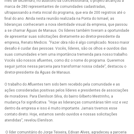
mês de dezembro, no auditório da concessionária, o projeto alcançou a
marca de 280 representantes de comunidades cadastradas,
ultrapassando a meta inicial do programa, que era de 200 registros até o
final do ano. Ainda nesta reunião realizada na Ponta do Ismael, as
lideranças conheceram a nova identidade visual da empresa, que passou
a se chamar Águas de Manaus. Os líderes também tiveram a oportunidade
de apresentar suas solicitações diretamente ao diretor-presidente da
empresa, Renato Medicis. “Fazer obra não é algo complicado. Nosso maior
desafio é cuidar das pessoas. Vocês, líderes, são os olhos e ouvidos das
suas comunidades e tem uma importância tremenda para nosso trabalho.
Vocês são nossos afluentes, como diz o nome do programa. Queremos
seguir juntos nessa parceria para transformar nossa cidade”, destacou o
diretor-presidente da Águas de Manaus.
O trabalho do Afluentes tem sido bem recebido pela comunidade e as
ações consideradas positivas pelos líderes e presidentes de associações
de moradores. Para Elenilson Silva, do bairro Gilberto Mestrinho, a
mudança foi significativa. “Hoje as lideranças comunitárias têm voz e vez
dentro da empresa e isso é muito importante. Jamais tivemos esse
contato direto. Hoje, estamos sendo ouvidos e nossas solicitações
atendidas”, revelou Elenilson.
O líder comunitário do Jorge Teixeira, Edivan Alves, agradeceu a parceria