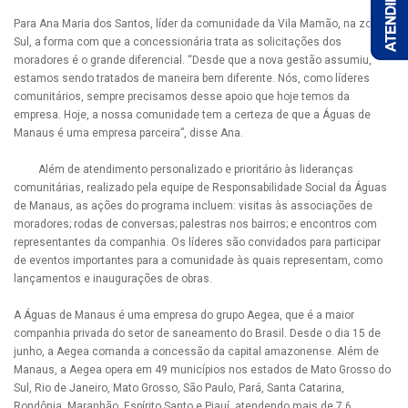
Para Ana Maria dos Santos, líder da comunidade da Vila Mamão, na zona
Sul, a forma com que a concessionária trata as solicitações dos
moradores é o grande diferencial. “Desde que a nova gestão assumiu,
estamos sendo tratados de maneira bem diferente. Nós, como líderes
comunitários, sempre precisamos desse apoio que hoje temos da
empresa. Hoje, a nossa comunidade tem a certeza de que a Águas de
Manaus é uma empresa parceira”, disse Ana.
Além de atendimento personalizado e prioritário às lideranças
comunitárias, realizado pela equipe de Responsabilidade Social da Águas
de Manaus, as ações do programa incluem: visitas às associações de
moradores; rodas de conversas; palestras nos bairros; e encontros com
representantes da companhia. Os líderes são convidados para participar
de eventos importantes para a comunidade às quais representam, como
lançamentos e inaugurações de obras.
A Águas de Manaus é uma empresa do grupo Aegea, que é a maior
companhia privada do setor de saneamento do Brasil. Desde o dia 15 de
junho, a Aegea comanda a concessão da capital amazonense. Além de
Manaus, a Aegea opera em 49 municípios nos estados de Mato Grosso do
Sul, Rio de Janeiro, Mato Grosso, São Paulo, Pará, Santa Catarina,
Rondônia, Maranhão, Espírito Santo e Piauí, atendendo mais de 7,6