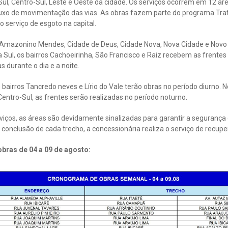
Sul, Centro-Sul, Leste e Oeste da cidade. Os serviços ocorrem em 12 áre
fluxo de movimentação das vias. As obras fazem parte do programa Tr
o serviço de esgoto na capital.
 Amazonino Mendes, Cidade de Deus, Cidade Nova, Nova Cidade e Novo 
a Sul, os bairros Cachoeirinha, São Francisco e Raiz recebem as frentes
 durante o dia e a noite.
 bairros Tancredo neves e Lírio do Vale terão obras no período diurno.
Centro-Sul, as frentes serão realizadas no período noturno.
iços, as áreas são devidamente sinalizadas para garantir a segurança d
 conclusão de cada trecho, a concessionária realiza o serviço de recupe
bras de 04 a 09 de agosto: