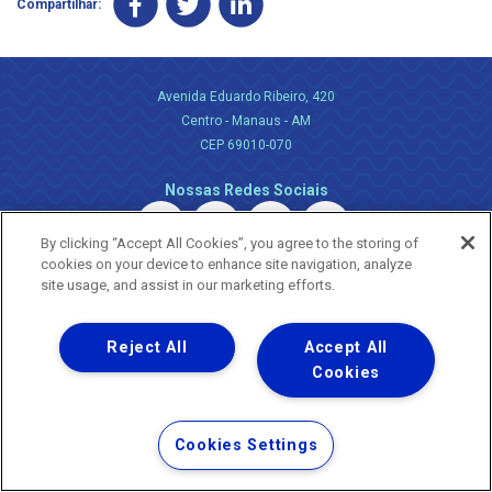
Compartilhar:
Avenida Eduardo Ribeiro, 420
Centro - Manaus - AM
CEP 69010-070
Nossas Redes Sociais
By clicking “Accept All Cookies”, you agree to the storing of
cookies on your device to enhance site navigation, analyze
site usage, and assist in our marketing efforts.
Reject All
Accept All
Uma empresa
Copyright ® 2026 - Todos os Direitos Reservados.
Cookies
Nossa natureza movimenta a vida
Termos Gerais de Uso de Sites e Aplicativos
Cookies Settings
Política de Privacidade e Proteção de Dados