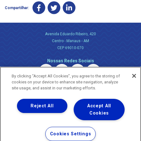
Compartilhar:
Avenida Eduardo Ribeiro, 420
Centro - Manaus - AM
CEP 69010-070
Nossas Redes Sociais
By clicking “Accept All Cookies”, you agree to the storing of
cookies on your device to enhance site navigation, analyze
site usage, and assist in our marketing efforts.
Reject All
Accept All
Uma empresa
Copyright ® 2026 - Todos os Direitos Reservados.
Cookies
Nossa natureza movimenta a vida
Termos Gerais de Uso de Sites e Aplicativos
Cookies Settings
Política de Privacidade e Proteção de Dados