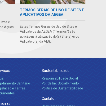
TERMOS GERAIS DE USO DE SITES E
APLICATIVOS DA AEGEA
uivos e
Estes Termos Gerais de Uso de Sites e
 da Águas
Aplicativos da AEGEA (“Termos”) são
aplicáveis à utilização do(s) Site(s) e/ou
Aplicativo(s) da AEG...
rviços
Sustentabilidade
ua
Responsabilidade Social
gotamento Sanitário
Pol. de Inv. Social Privado
islação e Tarifas
Política de Sustentabilidade
cumentos
Contato
rreiras