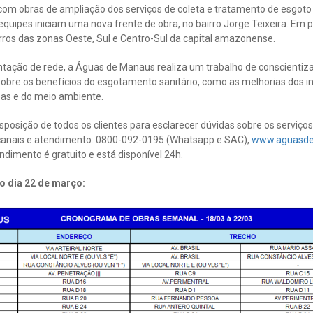
om obras de ampliação dos serviços de coleta e tratamento de esgot
uipes iniciam uma nova frente de obra, no bairro Jorge Teixeira. Em p
rros das zonas Oeste, Sul e Centro-Sul da capital amazonense.
ntação de rede, a Águas de Manaus realiza um trabalho de conscientiza
obre os benefícios do esgotamento sanitário, como as melhorias dos i
oas e do meio ambiente.
sposição de todos os clientes para esclarecer dúvidas sobre os serviço
 canais e atendimento: 0800-092-0195 (Whatsapp e SAC),
www.aguasde
ndimento é gratuito e está disponível 24h.
o dia 22 de março: