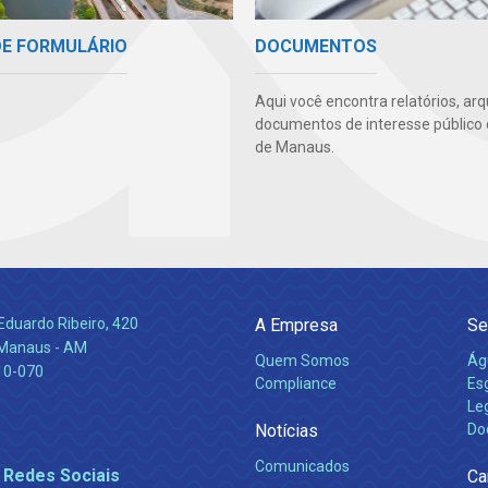
DE FORMULÁRIO
DOCUMENTOS
Aqui você encontra relatórios, arq
documentos de interesse público
de Manaus.
Eduardo Ribeiro, 420
A Empresa
Se
 Manaus - AM
Quem Somos
Ág
10-070
Compliance
Es
Leg
Notícias
Do
Comunicados
 Redes Sociais
Ca