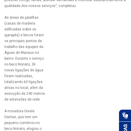
possível corrigir falhas, atender demandas e melhorar substancialmente a
qualidade dos nossos serviços”, completou.
As áreas de palafitas
(casas de madeira
edificadas sobre os
igarapés) e becos foram
os principais pontos de
trabalho das equipes da
Águas de Manaus no
bairro. Durante o serviço
no beco Nonato, 36
novas ligações de água
foram realizadas,
totalizando 60 ligações
ativas no local, além da
execução de 240 metros
de extensões de rede.
A moradora Gisele
Dantas, que tem um
pequeno comércio no
beco Nonato, elogiou o