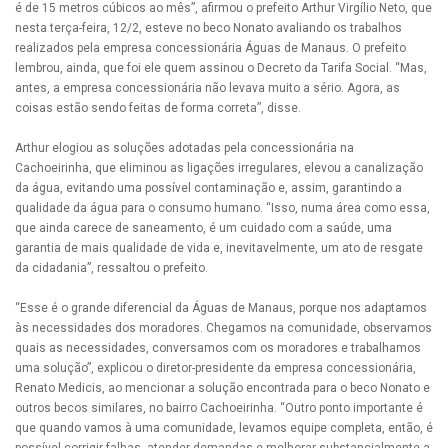
é de 15 metros cúbicos ao mês”, afirmou o prefeito Arthur Virgílio Neto, que
nesta terça-feira, 12/2, esteve no beco Nonato avaliando os trabalhos
realizados pela empresa concessionária Águas de Manaus. O prefeito
lembrou, ainda, que foi ele quem assinou o Decreto da Tarifa Social. “Mas,
antes, a empresa concessionária não levava muito a sério. Agora, as
coisas estão sendo feitas de forma correta”, disse.
Arthur elogiou as soluções adotadas pela concessionária na
Cachoeirinha, que eliminou as ligações irregulares, elevou a canalização
da água, evitando uma possível contaminação e, assim, garantindo a
qualidade da água para o consumo humano. “Isso, numa área como essa,
que ainda carece de saneamento, é um cuidado com a saúde, uma
garantia de mais qualidade de vida e, inevitavelmente, um ato de resgate
da cidadania”, ressaltou o prefeito.
“Esse é o grande diferencial da Águas de Manaus, porque nos adaptamos
às necessidades dos moradores. Chegamos na comunidade, observamos
quais as necessidades, conversamos com os moradores e trabalhamos
uma solução”, explicou o diretor-presidente da empresa concessionária,
Renato Medicis, ao mencionar a solução encontrada para o beco Nonato e
outros becos similares, no bairro Cachoeirinha. “Outro ponto importante é
que quando vamos à uma comunidade, levamos equipe completa, então, é