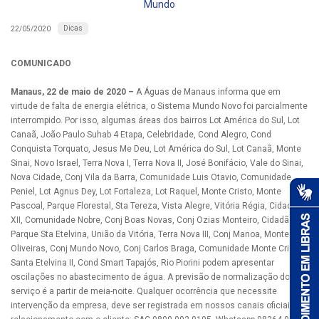
Mundo
Dicas
22/05/2020
COMUNICADO
Manaus, 22 de maio de 2020 –
A Águas de Manaus informa que em
virtude de falta de energia elétrica, o Sistema Mundo Novo foi parcialmente
interrompido. Por isso, algumas áreas dos bairros Lot América do Sul, Lot
Canaã, João Paulo Suhab 4 Etapa, Celebridade, Cond Alegro, Cond
Conquista Torquato, Jesus Me Deu, Lot América do Sul, Lot Canaã, Monte
Sinai, Novo Israel, Terra Nova I, Terra Nova II, José Bonifácio, Vale do Sinai,
Nova Cidade, Conj Vila da Barra, Comunidade Luis Otavio, Comunidade
Peniel, Lot Agnus Dey, Lot Fortaleza, Lot Raquel, Monte Cristo, Monte
Pascoal, Parque Florestal, Sta Tereza, Vista Alegre, Vitória Régia, Cidadão
XII, Comunidade Nobre, Conj Boas Novas, Conj Ozias Monteiro, Cidadão VI,
Parque Sta Etelvina, União da Vitória, Terra Nova III, Conj Manoa, Monte das
Oliveiras, Conj Mundo Novo, Conj Carlos Braga, Comunidade Monte Cristo,
Santa Etelvina II, Cond Smart Tapajós, Rio Piorini podem apresentar
oscilações no abastecimento de água. A previsão de normalização do
serviço é a partir de meia-noite. Qualquer ocorrência que necessite
intervenção da empresa, deve ser registrada em nossos canais oficiais de