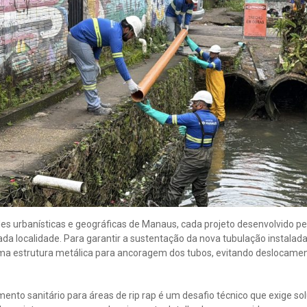
es urbanísticas e geográficas de Manaus, cada projeto desenvolvido pe
ada localidade. Para garantir a sustentação da nova tubulação instalad
ma estrutura metálica para ancoragem dos tubos, evitando deslocamen
ento sanitário para áreas de rip rap é um desafio técnico que exige so