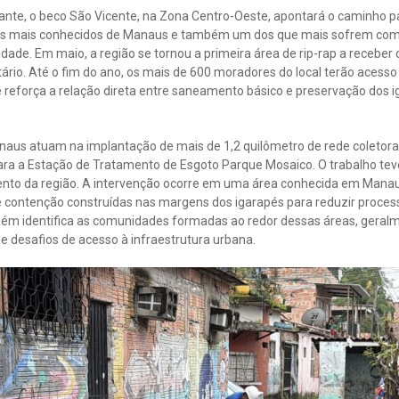
gante, o beco São Vicente, na Zona Centro-Oeste, apontará o caminho 
cos mais conhecidos de Manaus e também um dos que mais sofrem com
dade. Em maio, a região se tornou a primeira área de rip-rap a receber
rio. Até o fim do ano, os mais de 600 moradores do local terão acesso
 reforça a relação direta entre saneamento básico e preservação dos i
aus atuam na implantação de mais de 1,2 quilômetro de rede coletora
para a Estação de Tratamento de Esgoto Parque Mosaico. O trabalho tev
to da região. A intervenção ocorre em uma área conhecida em Manaus
 contenção construídas nas margens dos igarapés para reduzir process
m identifica as comunidades formadas ao redor dessas áreas, geralm
 e desafios de acesso à infraestrutura urbana.