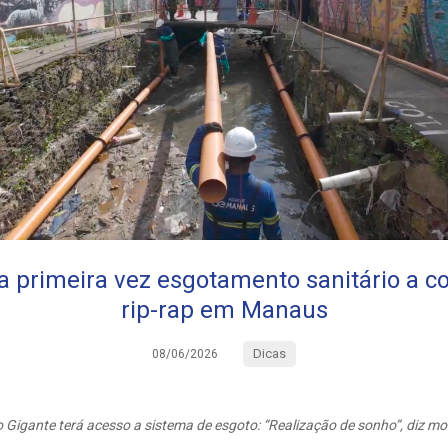
la primeira vez esgotamento sanitário a 
rip-rap em Manaus
Dicas
08/06/2026
o Gigante terá acesso a sistema de esgoto: “Realização de sonho”, diz m