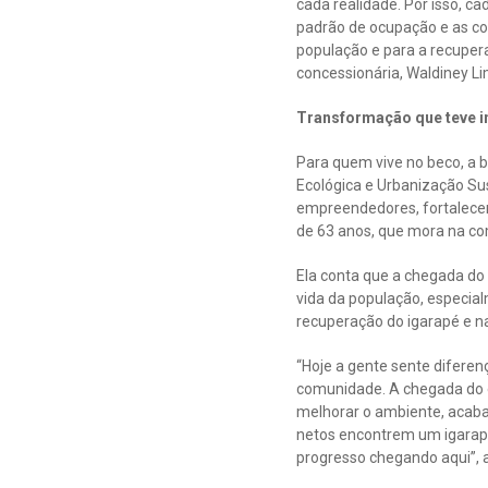
cada realidade. Por isso, c
padrão de ocupação e as con
população e para a recupera
concessionária, Waldiney L
Transformação que teve i
Para quem vive no beco, a b
Ecológica e Urbanização Su
empreendedores, fortalecend
de 63 anos, que mora na co
Ela conta que a chegada do 
vida da população, especia
recuperação do igarapé e n
“Hoje a gente sente diferen
comunidade. A chegada do e
melhorar o ambiente, acabar
netos encontrem um igarapé
progresso chegando aqui”, 