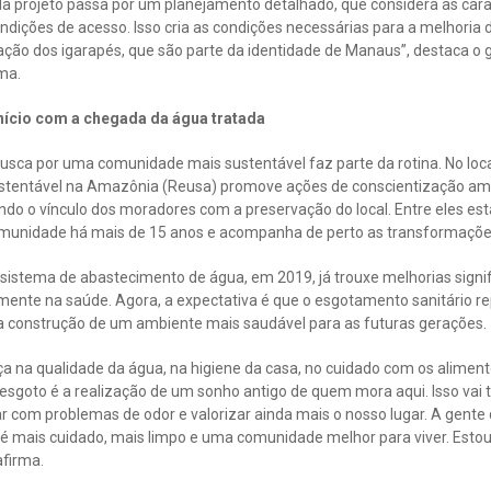
ada projeto passa por um planejamento detalhado, que considera as carac
dições de acesso. Isso cria as condições necessárias para a melhoria 
ção dos igarapés, que são parte da identidade de Manaus”, destaca o 
ima.
nício com a chegada da água tratada
usca por uma comunidade mais sustentável faz parte da rotina. No loca
stentável na Amazônia (Reusa) promove ações de conscientização amb
o o vínculo dos moradores com a preservação do local. Entre eles está 
munidade há mais de 15 anos e acompanha de perto as transformações
sistema de abastecimento de água, em 2019, já trouxe melhorias signif
lmente na saúde. Agora, a expectativa é que o esgotamento sanitário 
a construção de um ambiente mais saudável para as futuras gerações.
ça na qualidade da água, na higiene da casa, no cuidado com os alimen
sgoto é a realização de um sonho antigo de quem mora aqui. Isso vai t
 com problemas de odor e valorizar ainda mais o nosso lugar. A gente 
 mais cuidado, mais limpo e uma comunidade melhor para viver. Estou 
afirma.