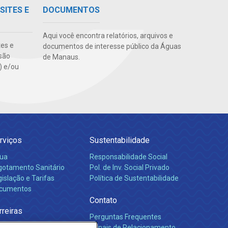
SITES E
DOCUMENTOS
Aqui você encontra relatórios, arquivos e
tes e
documentos de interesse público da Águas
são
de Manaus.
s) e/ou
rviços
Sustentabilidade
ua
Responsabilidade Social
gotamento Sanitário
Pol. de Inv. Social Privado
islação e Tarifas
Política de Sustentabilidade
cumentos
Contato
rreiras
Perguntas Frequentes
Canais de Relacionamento