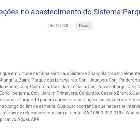
lações no abastecimento do Sistema Parq
Dicas
04/01/2020
ue em virtude de falha elétrica, o Sistema Shangrila foi parcialmente 
angrila, Bairro Parque das Laranjeiras, Conj. Jauaperi, Conj. Pindorama,
orizonte, Conj. California, Conj. Jardim Ítalia, Conj. Nova Friburgo, Conj. 
, Cond. Ipanema, Conj. Jardim Primavera, Conjuntos, Castelo Branco, Jar
Pindorama e Parque 10 podem apresentar oscilações no abastecimento d
 ao longo do fim de semana. Qualquer ocorrência que necessite interv
s oficiais de relacionamento com o cliente: SAC 0800-092-0195, Whats
licativo Águas APP.