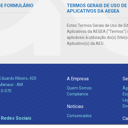
DE FORMULÁRIO
TERMOS GERAIS DE USO DE 
APLICATIVOS DA AEGEA
Estes Termos Gerais de Uso de Si
Aplicativos da AEGEA (“Termos”) 
aplicáveis à utilização do(s) Site(
Aplicativo(s) da AEG...
Eduardo Ribeiro, 420
A Empresa
Se
 Manaus - AM
Quem Somos
Ág
10-070
Compliance
Es
Leg
Notícias
Do
Comunicados
 Redes Sociais
Ca