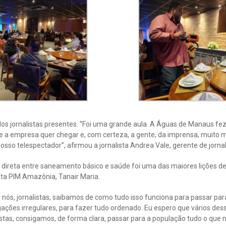
 dos jornalistas presentes. “Foi uma grande aula. A Águas de Manaus f
e a empresa quer chegar e, com certeza, a gente, da imprensa, muito m
osso telespectador”, afirmou a jornalista Andrea Vale, gerente de jorna
o direta entre saneamento básico e saúde foi uma das maiores lições d
sta PIM Amazônia, Tanair Maria.
nós, jornalistas, saibamos de como tudo isso funciona para passar par
gações irregulares, para fazer tudo ordenado. Eu espero que vários de
alistas, consigamos, de forma clara, passar para a população tudo o que