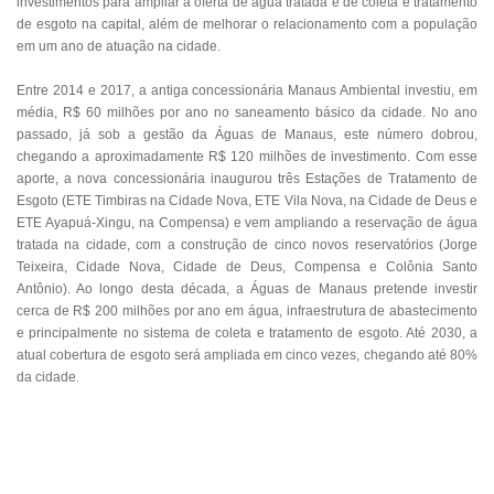
investimentos para ampliar a oferta de água tratada e de coleta e tratamento
de esgoto na capital, além de melhorar o relacionamento com a população
em um ano de atuação na cidade.
Entre 2014 e 2017, a antiga concessionária Manaus Ambiental investiu, em
média, R$ 60 milhões por ano no saneamento básico da cidade. No ano
passado, já sob a gestão da Águas de Manaus, este número dobrou,
chegando a aproximadamente R$ 120 milhões de investimento. Com esse
aporte, a nova concessionária inaugurou três Estações de Tratamento de
Esgoto (ETE Timbiras na Cidade Nova, ETE Vila Nova, na Cidade de Deus e
ETE Ayapuá-Xingu, na Compensa) e vem ampliando a reservação de água
tratada na cidade, com a construção de cinco novos reservatórios (Jorge
Teixeira, Cidade Nova, Cidade de Deus, Compensa e Colônia Santo
Antônio). Ao longo desta década, a Águas de Manaus pretende investir
cerca de R$ 200 milhões por ano em água, infraestrutura de abastecimento
e principalmente no sistema de coleta e tratamento de esgoto. Até 2030, a
atual cobertura de esgoto será ampliada em cinco vezes, chegando até 80%
da cidade
.