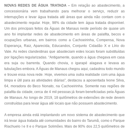
NOVAS REDES DE ÁGUA TRATADA –
Em relação ao abastecimento, a
concessionária vem trabalhando para melhorar o serviço, reduzir as
interrupções e levar água tratada até áreas que ainda não contam com o
abastecimento regular. Hoje, 98% da cidade tem água tratada disponível.
Um dos principais feitos da Águas de Manaus neste período de quase um
ano foi implantar redes de abastecimento em áreas de palafita, becos e
ocupações urbanas, em bairros como a Cachoeirinha, Compensa, Nova
Esperança, Raiz, Aparecida, Educandos, Conjunto Cidadão X e Lírio do
Vale. As redes clandestinas que abasteciam estes locais foram substituídas
por ligações regularizadas. “Antigamente, quando a água chegava em casa
era suja ou barrenta. Quando chovia, o igarapé alagava e levava as
tubulações embora. A Águas de Manaus chegou aqui, cadastrou todo mundo
e trouxe essa nova rede. Hoje, vivemos uma outra realidade com uma água
limpa e útil para as atividades diárias”, destacou a aposentada Ivone Silva,
64, moradora do Beco Nonato, na Cachoeirinha. Somente nas regiões de
palafita da cidade, cerca de 4 mil pessoas já foram beneficiadas pela Águas
de Manaus. Ao longo de 2019, 18 quilômetros de extensões de rede devem
construídas para levar água até locais que não possuem abastecimento.
A empresa ainda está implantando um novo sistema de abastecimento que
irá levar água tratada até comunidades do bairro do Tarumã, como o Parque
Riachuelo I e II e o Parque Solimões. Mais de 90% dos 22,5 quilômetros de