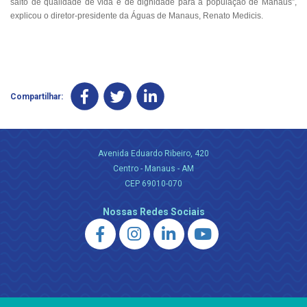
salto de qualidade de vida e de dignidade para a população de Manaus”,
explicou o diretor-presidente da Águas de Manaus, Renato Medicis.
Compartilhar:
Avenida Eduardo Ribeiro, 420
Centro - Manaus - AM
CEP 69010-070
Nossas Redes Sociais