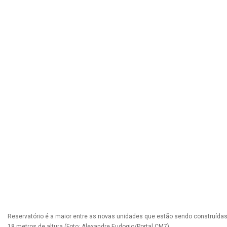
Reservatório é a maior entre as novas unidades que estão sendo construíd
18 metros de altura (Foto: Alexandre Eudogio/Portal CM7)