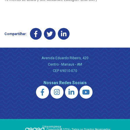
Compartilhar:
Avenida Eduardo Ribeiro, 420
Centro - Manaus - AM
CEP 69010-070
Nossas Redes Sociais
Uma empresa
Copyright ® 2026 - Todos os Direitos Reservados.