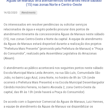
Águas de Manaus terá atendimentos itinerantes neste sábado
(15) nas zonas Norte e Centro-Oeste
Atendimento
14/02/2020
Os interessados em resolver pendências ou solicitar serviços
relacionados de água e esgoto poderão procurar dois pontos de
atendimento itinerante da concessionária Águas de Manaus neste sábado
(15), nas zonas Centro-Oeste e Norte da capital. A equipe de atendimento
da Águas de Manaus estará disponível durante a realização dos projetos
“Prefeitura Mais Presente” (promovido pela Prefeitura de Manaus) e “Praça
do Consumidor”, realizado pela Assembleia Legislativa do Amazonas
(Aleam).
O atendimento ao público acontecerá nos seguintes pontos neste sábado:
Escola Municipal Maria Leida Amorim, na rua São Luís, Comunidade São
João, no bairro Lago Azul, zona Norte, no horário de 8h às 12h (onde
ocorrerá o Prefeitura Mais Presente) e na Escola Municipal Desembargador
Cândido Honório Ferreira, no bairro Alvorada 2, zona Centro-Oeste da
capital, das 8h às 13h (onde haverá a Praça do Consumidor).
De acordo com o Supervisor Comercial da Águas de Manaus, Luiz Hennes,
a equipe de atendimento da Águas de Manaus vai disponibilizar os