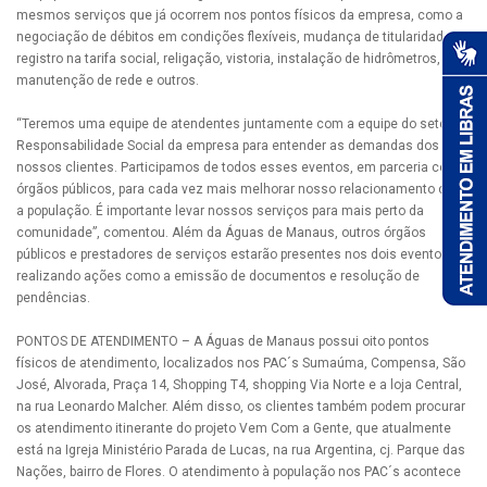
mesmos serviços que já ocorrem nos pontos físicos da empresa, como a
negociação de débitos em condições flexíveis, mudança de titularidade,
registro na tarifa social, religação, vistoria, instalação de hidrômetros,
manutenção de rede e outros.
“Teremos uma equipe de atendentes juntamente com a equipe do setor de
Responsabilidade Social da empresa para entender as demandas dos
nossos clientes. Participamos de todos esses eventos, em parceria com
órgãos públicos, para cada vez mais melhorar nosso relacionamento com
a população. É importante levar nossos serviços para mais perto da
comunidade”, comentou. Além da Águas de Manaus, outros órgãos
públicos e prestadores de serviços estarão presentes nos dois eventos,
realizando ações como a emissão de documentos e resolução de
pendências.
PONTOS DE ATENDIMENTO – A Águas de Manaus possui oito pontos
físicos de atendimento, localizados nos PAC´s Sumaúma, Compensa, São
José, Alvorada, Praça 14, Shopping T4, shopping Via Norte e a loja Central,
na rua Leonardo Malcher. Além disso, os clientes também podem procurar
os atendimento itinerante do projeto Vem Com a Gente, que atualmente
está na Igreja Ministério Parada de Lucas, na rua Argentina, cj. Parque das
Nações, bairro de Flores. O atendimento à população nos PAC´s acontece