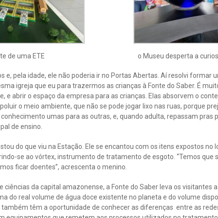
te de uma ETE
o Museu desperta a curios
 e, pela idade, ele não poderia ir no Portas Abertas. Aí resolvi formar
a igreja que eu para trazermos as crianças à Fonte do Saber. É muit
e, e abrir o espaço da empresa para as crianças. Elas absorvem o cont
luir o meio ambiente, que não se pode jogar lixo nas ruas, porque prej
 conhecimento umas para as outras, e, quando adulta, repassam pras 
pal de ensino.
ostou do que viu na Estação. Ele se encantou com os itens expostos no l
ferindo-se ao vórtex, instrumento de tratamento de esgoto. “Temos que
mos ficar doentes”, acrescenta o menino.
e ciências da capital amazonense, a Fonte do Saber leva os visitantes 
 do real volume de água doce existente no planeta e do volume disp
s também têm a oportunidade de conhecer as diferenças entre as redes
com equipamentos que remetem aos processos utilizados no tratamento 