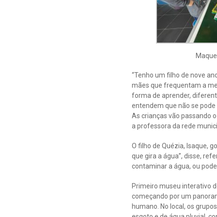
Maque
“Tenho um filho de nove anos
mães que frequentam a mesm
forma de aprender, diferent
entendem que não se pode po
As crianças vão passando o
a professora da rede munici
O filho de Quézia, Isaque, g
que gira a água”, disse, re
contaminar a água, ou pode
Primeiro museu interativo d
começando por um panorama
humano. No local, os grupo
esgoto e de água pluvial, 