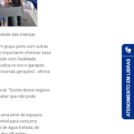
idade das crianças
 um grupo junto com outras
o importante oferecer essa
eúdo com facilidade,
udica os rios e igarapés…
próximas gerações”, afirma
ocal. “Gostei desse negócio
 saber que não pode
a uma série de espaços,
onível para consumo
 de água tratada, de
dos efluentes.