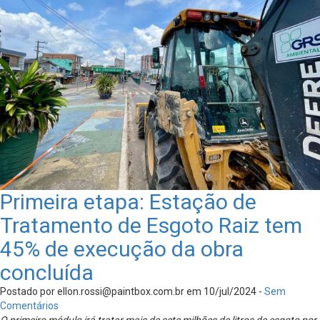
Primeira etapa: Estação de
Tratamento de Esgoto Raiz tem
45% de execução da obra
concluída
Postado por
ellon.rossi@paintbox.com.br
em 10/jul/2024 -
Sem
Comentários
O primeiro módulo irá tratar mais de sete milhões de litros de esgoto por