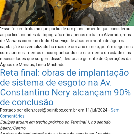
“Esse foi um trabalho que partiu de um planejamento que considerou
as particularidades da topografia não apenas do bairro Alvorada, mas
de Manaus como um todo. O serviço de abastecimento de água na
capital já é universalizado há mais de um ano e meio, porém seguimos
com aprimoramentos e acompanhando o crescimento da cidade e as
necessidades que surgem disso”, destaca o gerente de Operações da
Águas de Manaus, Lineu Machado.
Reta final: obras de implantação
de sistema de esgoto na Av.
Constantino Nery alcançam 90%
de conclusão
Postado por
ellon.rossi@paintbox.com.br
em 11/jul/2024 -
Sem
Comentários
Equipes atuam em trecho próximo ao Terminal 1, no sentido
bairro/Centro.
As obras de implantação de sistema de esgoto na Avenida