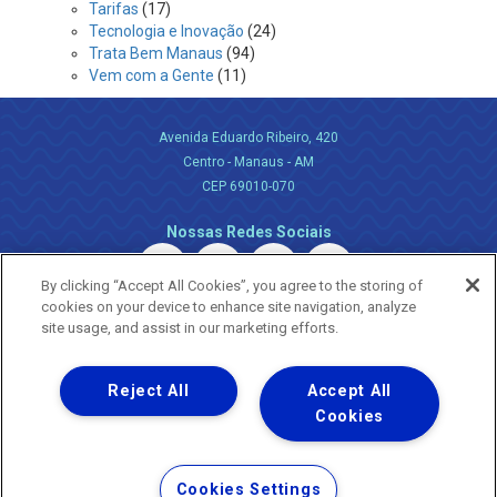
Tarifas
(17)
Tecnologia e Inovação
(24)
Trata Bem Manaus
(94)
Vem com a Gente
(11)
Avenida Eduardo Ribeiro, 420
Centro - Manaus - AM
CEP 69010-070
Nossas Redes Sociais
By clicking “Accept All Cookies”, you agree to the storing of
cookies on your device to enhance site navigation, analyze
site usage, and assist in our marketing efforts.
Reject All
Accept All
Uma empresa
Copyright ® 2026 - Todos os Direitos Reservados.
Cookies
Nossa natureza movimenta a vida
Termos Gerais de Uso de Sites e Aplicativos
Cookies Settings