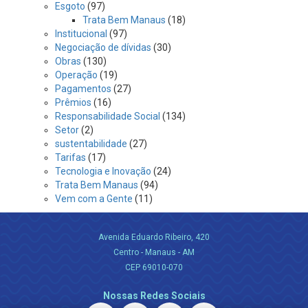
Esgoto
(97)
Trata Bem Manaus
(18)
Institucional
(97)
Negociação de dívidas
(30)
Obras
(130)
Operação
(19)
Pagamentos
(27)
Prêmios
(16)
Responsabilidade Social
(134)
Setor
(2)
sustentabilidade
(27)
Tarifas
(17)
Tecnologia e Inovação
(24)
Trata Bem Manaus
(94)
Vem com a Gente
(11)
Avenida Eduardo Ribeiro, 420
Centro - Manaus - AM
CEP 69010-070
Nossas Redes Sociais