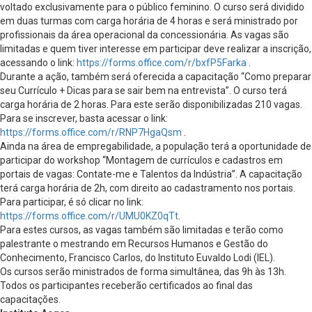
voltado exclusivamente para o público feminino. O curso será dividido
em duas turmas com carga horária de 4 horas e será ministrado por
profissionais da área operacional da concessionária. As vagas são
limitadas e quem tiver interesse em participar deve realizar a inscrição,
acessando o link:
https://forms.office.com/r/bxfP5Farka
.
Durante a ação, também será oferecida a capacitação “Como preparar
seu Currículo + Dicas para se sair bem na entrevista”. O curso terá
carga horária de 2 horas. Para este serão disponibilizadas 210 vagas.
Para se inscrever, basta acessar o link:
https://forms.office.com/r/RNP7HgaQsm
.
Ainda na área de empregabilidade, a população terá a oportunidade de
participar do workshop “Montagem de currículos e cadastros em
portais de vagas: Contate-me e Talentos da Indústria”. A capacitação
terá carga horária de 2h, com direito ao cadastramento nos portais.
Para participar, é só clicar no link:
https://forms.office.com/r/UMU0KZ0qTt
.
Para estes cursos, as vagas também são limitadas e terão como
palestrante o mestrando em Recursos Humanos e Gestão do
Conhecimento, Francisco Carlos, do Instituto Euvaldo Lodi (IEL).
Os cursos serão ministrados de forma simultânea, das 9h às 13h.
Todos os participantes receberão certificados ao final das
capacitações.