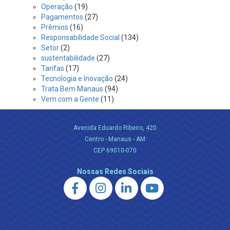
Operação
(19)
Pagamentos
(27)
Prêmios
(16)
Responsabilidade Social
(134)
Setor
(2)
sustentabilidade
(27)
Tarifas
(17)
Tecnologia e Inovação
(24)
Trata Bem Manaus
(94)
Vem com a Gente
(11)
Avenida Eduardo Ribeiro, 420
Centro - Manaus - AM
CEP 69010-070
Nossas Redes Sociais