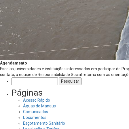
Agendamento
Escolas, universidades e instituições interessadas em participar do P
contato, a equipe de Responsabilidade Social retorna com as orientaç
Pesquisar
por:
Páginas
Acesso Rápido
Águas de Manaus
Comunicados
Documentos
Esgotamento Sanitário