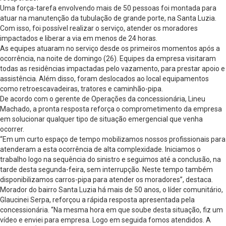
Uma força-tarefa envolvendo mais de 50 pessoas foi montada para
atuar na manutenção da tubulação de grande porte, na Santa Luzia.
Com isso, foi possível realizar o serviço, atender os moradores
impactados e liberar a via em menos de 24 horas.
As equipes atuaram no serviço desde os primeiros momentos após a
ocorrência, na noite de domingo (26). Equipes da empresa visitaram
todas as residências impactadas pelo vazamento, para prestar apoio e
assistência. Além disso, foram deslocados ao local equipamentos
como retroescavadeiras, tratores e caminhão-pipa.
De acordo com o gerente de Operações da concessionária, Lineu
Machado, a pronta resposta reforça o comprometimento da empresa
em solucionar qualquer tipo de situação emergencial que venha
ocorrer.
“Em um curto espaço de tempo mobilizamos nossos profissionais para
atenderam a esta ocorrência de alta complexidade. Iniciamos o
trabalho logo na sequência do sinistro e seguimos até a conclusão, na
tarde desta segunda-feira, sem interrupção. Neste tempo também
disponibilizamos carros-pipa para atender os moradores”, destaca.
Morador do bairro Santa Luzia há mais de 50 anos, o líder comunitário,
Glaucinei Serpa, reforçou a rápida resposta apresentada pela
concessionária. “Na mesma hora em que soube desta situação, fiz um
vídeo e enviei para empresa. Logo em seguida fomos atendidos. A