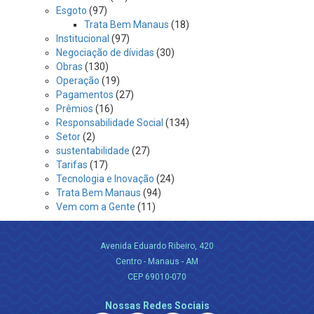
Esgoto
(97)
Trata Bem Manaus
(18)
Institucional
(97)
Negociação de dívidas
(30)
Obras
(130)
Operação
(19)
Pagamentos
(27)
Prêmios
(16)
Responsabilidade Social
(134)
Setor
(2)
sustentabilidade
(27)
Tarifas
(17)
Tecnologia e Inovação
(24)
Trata Bem Manaus
(94)
Vem com a Gente
(11)
Avenida Eduardo Ribeiro, 420
Centro - Manaus - AM
CEP 69010-070
Nossas Redes Sociais