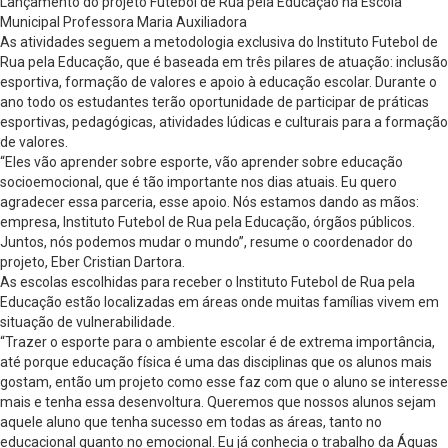
Lançamento do projeto Futebol de Rua pela Educação na Escola
Municipal Professora Maria Auxiliadora
As atividades seguem a metodologia exclusiva do Instituto Futebol de
Rua pela Educação, que é baseada em três pilares de atuação: inclusão
esportiva, formação de valores e apoio à educação escolar. Durante o
ano todo os estudantes terão oportunidade de participar de práticas
esportivas, pedagógicas, atividades lúdicas e culturais para a formação
de valores.
“Eles vão aprender sobre esporte, vão aprender sobre educação
socioemocional, que é tão importante nos dias atuais. Eu quero
agradecer essa parceria, esse apoio. Nós estamos dando as mãos:
empresa, Instituto Futebol de Rua pela Educação, órgãos públicos.
Juntos, nós podemos mudar o mundo”, resume o coordenador do
projeto, Eber Cristian Dartora.
As escolas escolhidas para receber o Instituto Futebol de Rua pela
Educação estão localizadas em áreas onde muitas famílias vivem em
situação de vulnerabilidade.
“Trazer o esporte para o ambiente escolar é de extrema importância,
até porque educação física é uma das disciplinas que os alunos mais
gostam, então um projeto como esse faz com que o aluno se interesse
mais e tenha essa desenvoltura. Queremos que nossos alunos sejam
aquele aluno que tenha sucesso em todas as áreas, tanto no
educacional quanto no emocional. Eu já conhecia o trabalho da Águas