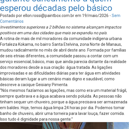
esperou décadas pelo básico
Postado por
ellon.rossi@paintbox.com.br
em 19/maio/2026 -
Sem
Comentários
Investimentos superiores a 2 bilhões no sistema alcançam impactos
positivos em uma das cidades que mais se expandiu no país
.
A rotina de mais de mil moradores da comunidade indígena urbana
Fortaleza Kokama, no bairro Santa Etelvina, zona Norte de Manaus,
mudou radicalmente no mês de abril deste ano. Formada por famílias
de seis etnias diferentes, a comunidade passou a contar com um
serviço essencial, básico, mas que ainda parecia distante da realidade
dos moradores desde a sua criação: água tratada. As ligações
improvisadas e as dificuldades diárias para ter água em atividades
básicas deram lugar a um cenário mais digno e saudável, como
descreve a cacique Geisiany Pimenta.
“Nós mesmos fazíamos as ligações, mas como era um material frágil,
sempre quebrava e a água acabava sendo poluída. As pessoas não
tinham sequer um chuveiro, porque a água precisava ser armazenada
em baldes. Hoje, temos água limpa 24 horas por dia. Podemos tomar
banho de chuveiro, abrir uma torneira para lavar louça, fazer comida.
Isso tudo é dignidade para nossa gente.”