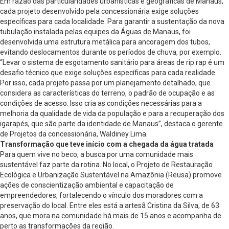
Em razão das particularidades urbanísticas e geográficas de Manaus,
cada projeto desenvolvido pela concessionária exige soluções
específicas para cada localidade. Para garantir a sustentação da nova
tubulação instalada pelas equipes da Águas de Manaus, foi
desenvolvida uma estrutura metálica para ancoragem dos tubos,
evitando deslocamentos durante os períodos de chuva, por exemplo.
“Levar o sistema de esgotamento sanitário para áreas de rip rap é um
desafio técnico que exige soluções específicas para cada realidade.
Por isso, cada projeto passa por um planejamento detalhado, que
considera as características do terreno, o padrão de ocupação e as
condições de acesso. Isso cria as condições necessárias para a
melhoria da qualidade de vida da população e para a recuperação dos
igarapés, que são parte da identidade de Manaus”, destaca o gerente
de Projetos da concessionária, Waldiney Lima.
Transformação que teve início com a chegada da água tratada
Para quem vive no beco, a busca por uma comunidade mais
sustentável faz parte da rotina. No local, o Projeto de Restauração
Ecológica e Urbanização Sustentável na Amazônia (Reusa) promove
ações de conscientização ambiental e capacitação de
empreendedores, fortalecendo o vínculo dos moradores com a
preservação do local. Entre eles está a artesã Cristina da Silva, de 63
anos, que mora na comunidade há mais de 15 anos e acompanha de
perto as transformações da região.