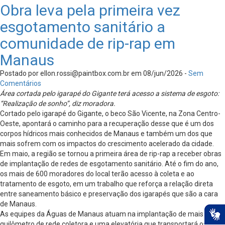
Obra leva pela primeira vez
esgotamento sanitário a
comunidade de rip-rap em
Manaus
Postado por
ellon.rossi@paintbox.com.br
em 08/jun/2026 -
Sem
Comentários
Área cortada pelo igarapé do Gigante terá acesso a sistema de esgoto:
“Realização de sonho”, diz moradora.
Cortado pelo igarapé do Gigante, o beco São Vicente, na Zona Centro-
Oeste, apontará o caminho para a recuperação desse que é um dos
corpos hídricos mais conhecidos de Manaus e também um dos que
mais sofrem com os impactos do crescimento acelerado da cidade.
Em maio, a região se tornou a primeira área de rip-rap a receber obras
de implantação de redes de esgotamento sanitário. Até o fim do ano,
os mais de 600 moradores do local terão acesso à coleta e ao
tratamento de esgoto, em um trabalho que reforça a relação direta
entre saneamento básico e preservação dos igarapés que são a cara
de Manaus.
As equipes da Águas de Manaus atuam na implantação de mais de 1,2
quilômetro de rede coletora e uma elevatória que transportará os