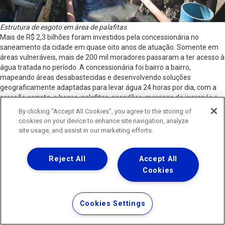
Estrutura de esgoto em área de palafitas
Mais de R$ 2,3 bilhões foram investidos pela concessionária no
saneamento da cidade em quase oito anos de atuação. Somente em
áreas vulneráveis, mais de 200 mil moradores passaram a ter acesso à
água tratada no período. A concessionária foi bairro a bairro,
mapeando áreas desabastecidas e desenvolvendo soluções
geograficamente adaptadas para levar água 24 horas por dia, com a
pressão correta, a becos, palafitas, escadões, margens de igarapés e
cenários similares.
By clicking “Accept All Cookies”, you agree to the storing of
Em 2023, Manaus alcançou a universalização do abastecimento de
cookies on your device to enhance site navigation, analyze
água. A dona de casa Noemea Maia, mora na comunidade João Paulo,
site usage, and assist in our marketing efforts.
no Jorge Teixeira, e acompanhou essa mudança de perto. “Antes, a
vida era muito difícil. A gente sabia que a água da cacimba não era
boa, mas era o que tinha. Minhas filhas chegaram a faltar aula porque
Reject All
Accept All
estavam doentes, e eu sabia que era por causa da qualidade da água.
Cookies
Desde que a água encanada chegou, nossa vida melhorou em todos os
aspectos”, afirma.
Cookies Settings