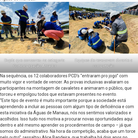
Dupla que concorreu na categoria
Equipes de revezavam durante a
Corte e Ligação Amador
competição
Na sequência, os 12 colaboradores PCD’s “entraram pro jogo” com
muito vigor e vontade de vencer. As provas inclusivas avaliaram os
participantes na montagem de cavaletes e animaram o público, que
torceu e empolgou todos que estavam presentes no evento.
“Este tipo de evento é muito importante porque a sociedade está
aprendendo a incluir as pessoas com algum tipo de deficiência e com
esta iniciativa da Águas de Manaus, nós nos sentimos valorizados e
acolhidos. Isso tudo nos motiva a procurar novas oportunidades aqui
dentro e até mesmo aprender os procedimentos de campo – já que
somos do administrativo. Na hora da competição, acaba que um torce
pelo outro”, ressaltou Alice Bandeira, que trabalha há dois anos no