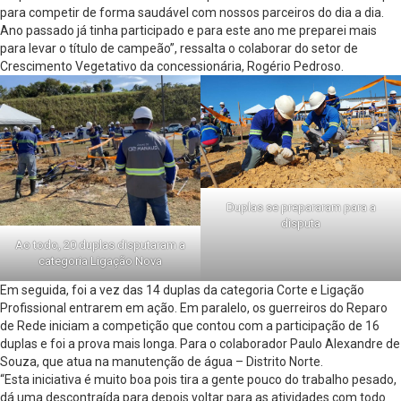
para competir de forma saudável com nossos parceiros do dia a dia.
Ano passado já tinha participado e para este ano me preparei mais
para levar o título de campeão”, ressalta o colaborar do setor de
Crescimento Vegetativo da concessionária, Rogério Pedroso.
Duplas se prepararam para a
disputa
Ao todo, 20 duplas disputaram a
categoria Ligação Nova
Em seguida, foi a vez das 14 duplas da categoria Corte e Ligação
Profissional entrarem em ação. Em paralelo, os guerreiros do Reparo
de Rede iniciam a competição que contou com a participação de 16
duplas e foi a prova mais longa. Para o colaborador Paulo Alexandre de
Souza, que atua na manutenção de água – Distrito Norte.
“Esta iniciativa é muito boa pois tira a gente pouco do trabalho pesado,
dá uma descontraída para depois voltar para as atividades com todo