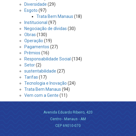
Diversidade
(29)
Esgoto
(97)
Trata Bem Manaus
(18)
Institucional
(97)
Negociação de dívidas
(30)
Obras
(130)
Operação
(19)
Pagamentos
(27)
Prêmios
(16)
Responsabilidade Social
(134)
Setor
(2)
sustentabilidade
(27)
Tarifas
(17)
Tecnologia e Inovação
(24)
Trata Bem Manaus
(94)
Vem com a Gente
(11)
Avenida Eduardo Ribeiro, 420
Centro - Manaus - AM
CEP 69010-070