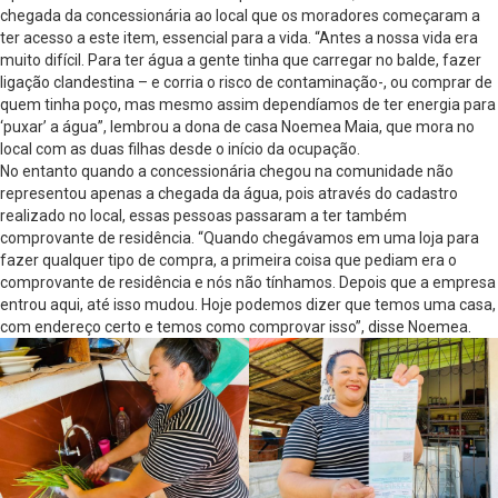
chegada da concessionária ao local que os moradores começaram a
ter acesso a este item, essencial para a vida. “Antes a nossa vida era
muito difícil. Para ter água a gente tinha que carregar no balde, fazer
ligação clandestina – e corria o risco de contaminação-, ou comprar de
quem tinha poço, mas mesmo assim dependíamos de ter energia para
‘puxar’ a água”, lembrou a dona de casa Noemea Maia, que mora no
local com as duas filhas desde o início da ocupação.
No entanto quando a concessionária chegou na comunidade não
representou apenas a chegada da água, pois através do cadastro
realizado no local, essas pessoas passaram a ter também
comprovante de residência. “Quando chegávamos em uma loja para
fazer qualquer tipo de compra, a primeira coisa que pediam era o
comprovante de residência e nós não tínhamos. Depois que a empresa
entrou aqui, até isso mudou. Hoje podemos dizer que temos uma casa,
com endereço certo e temos como comprovar isso”, disse Noemea.