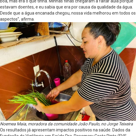
boa, mas era o que tinha. Minhas filhas chegaram a faltar aula porque
estavam doentes, e eu sabia que era por causa da qualidade da água.
Desde que a água encanada chegou, nossa vida melhorou em todos os
aspectos”, afirma.
Noemea Maia, moradora da comunidade João Paulo, no Jorge Teixeira
Os resultados já apresentam impactos positivos na saúde. Dados da
Fundação de Vigilância em Saúde Dra. Rosemary Costa Pinto (FVS-