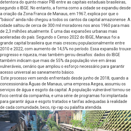
detentora do quinto maior PIB entre as capitais estaduais brasileiras,
segundo o IBGE. No entanto, a forma como a cidade se expandiu desde
a criação da Zona Franca de Manaus, em 1967, explica por que o
“básico” ainda não chegou a todos os cantos da capital amazonense. A
cidade saltou de cerca de 300 mil moradores nos anos 1960 para mais
de 2,3 milhões atualmente. É uma das expansões urbanas mais
aceleradas do país. Segundo o Censo 2022 do IBGE, Manaus foi a
grande capital brasileira que mais cresceu populacionalmente entre
2010 e 2022, com aumento de 14,5% no período. Essa expansão trouxe
progresso e riqueza, mas também gerou desafios: dados do IBGE
também indicam que mais de 55% da população vive em áreas
vulneráveis, cenário que ampliou o esforço necessário para garantir
acesso universal ao saneamento básico.
Este processo vem sendo enfrentado desde junho de 2018, quando a
concessionária Águas de Manaus, uma empresa Aegea, assumiu os
serviços de água e esgoto da capital. A população vulnerável tornou-se
foco central da companhia, e uma série de programas foi implantada
para garantir água e esgoto tratados e tarifas adequadas à realidade
de cada comunidade, beco, rip-rap ou palafita atendida.